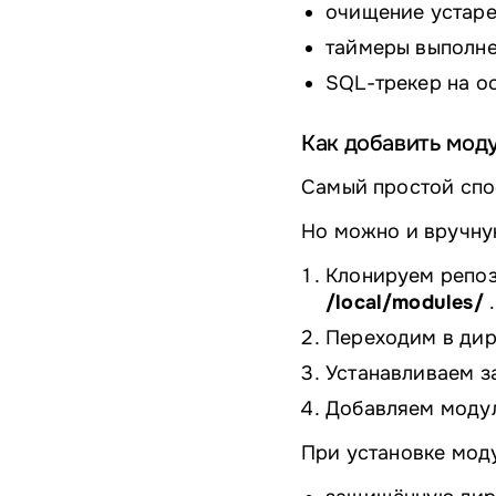
очищение устаре
таймеры выполне
SQL-трекер на ос
Как добавить моду
Самый простой спо
Но можно и вручную
Клонируем
репо
/local/modules/
.
Переходим в ди
Устанавливаем 
Добавляем модул
При установке моду