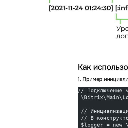
Как использ
1. Пример инициал
// Подключение 
 \Bitrix\Main\L
 // Инициализац
 // В конструкт
 $logger = new 