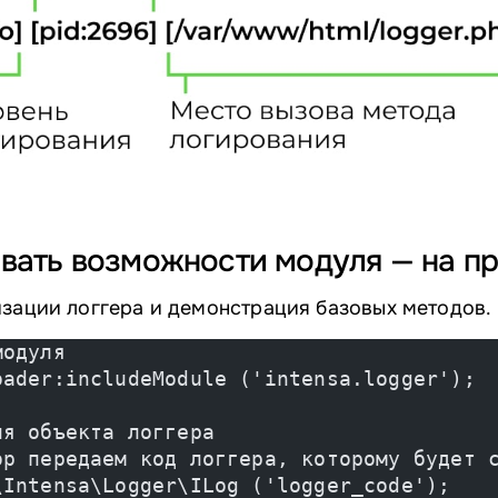
овать возможности модуля — на п
изации логгера и демонстрация базовых методов.
модуля
oader:includeModule ('intensa.logger');
ия объекта логгера
ор передаем код логгера, которому будет 
\Intensa\Logger\ILog ('logger_code');