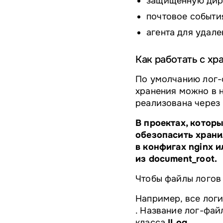
защищённую ди
почтовое событи
агента для удал
Как работать с х
По умолчанию лог-ф
хранения можно в н
реализована через 
В проектах, котор
обезопасить храни
в конфигах nginx 
из document_root.
Чтобы файлы логов 
Например, все логи
. Название лог-фай
класса
ILog
.