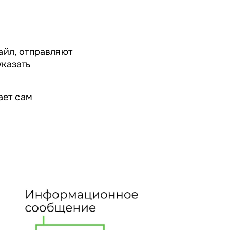
айл, отправляют
казать
ает сам