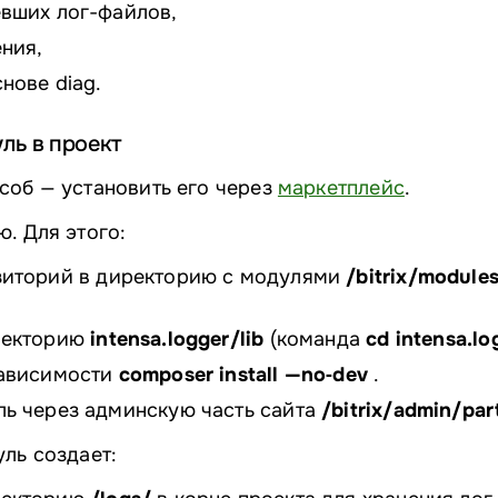
вших лог-файлов,
ния,
нове diag.
ль в проект
соб — установить его через
маркетплейс
.
. Для этого:
зиторий
в директорию с модулями
/bitrix/module
ректорию
intensa.logger/lib
(команда
cd intensa.lo
зависимости
composer install —no‑dev
.
ь через админскую часть сайта
/bitrix/admin/pa
ль создает: