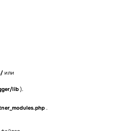
s/
или
gger/lib
).
rtner_modules.php
.