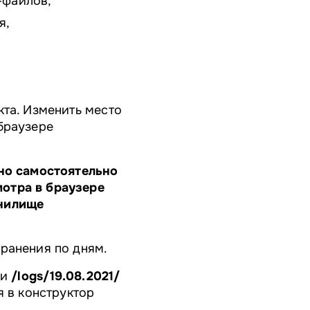
-файлов,
я,
кта. Изменить место
браузере
жно самостоятельно
отра в браузере
анилище
ранения по дням.
ии
/logs/⁠19.08.2021/
я в конструктор