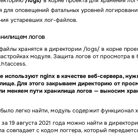
ректорию
/logs/
в корне проекта для хранения лог
я для оповещений фатальных уровней логировани
ения устаревших лог-файлов.
ранилищем логов
айлы хранятся в директории /logs/ в корне прое
астройках модуля. Защита логов от просмотра в 
.htaccess.
ые используют nginx в качестве веб-сервера, ну
лище. Для этого закрываем директорию от просм
или меняем пути хранилища логов — выносим хр
было легко найти, модуль содержит функционал х
 за 19 августа 2021 года можно найти в директор
ла совпадает с кодом логгера, который передаетс