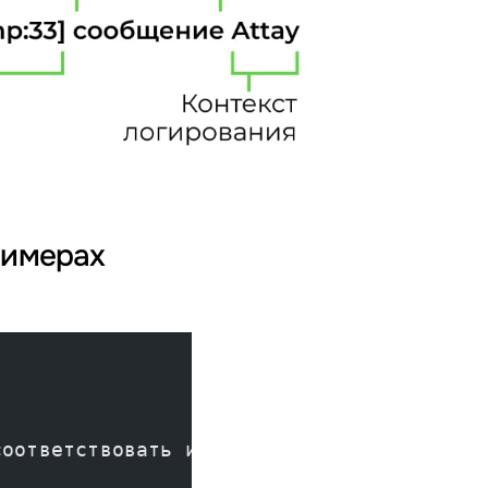
римерах
соответствовать имя лог-файла