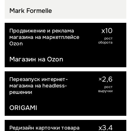
Mark Formelle
x10
Продвижение и реклама
FMCG
магазина на маркетплейсе
рост
оборота
Ozon
Магазин на Ozon
2
,
6
×
Перезапуск интернет-
FASHION
магазина на headless-
рост
выручки
решении
ORIGAMI
x3.4
Редизайн карточки товара
FASHION