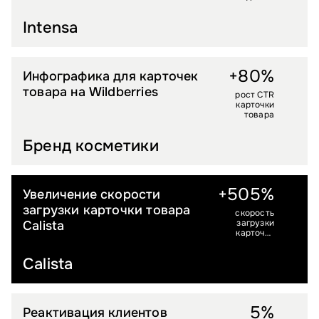
Intensa
+80%
Инфографика для карточек
BEAUTY
Бренд косметики
товара на Wildberries
рост CTR
карточки
товара
Бренд косметики
+505%
Увеличение скорости
FASHION
загрузки карточки товара
скорость
загрузки
Calista
карточки
товара
Calista
5%
Реактивация клиентов
МЕБЕЛЬ