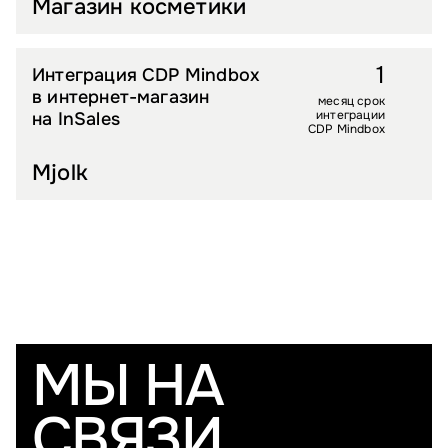
Магазин косметики
1
Интеграция CDP Mindbox
FASHION
в интернет-магазин
месяц срок
интеграции
на InSales
CDP Mindbox
Mjolk
МЫ НА
СВЯЗИ