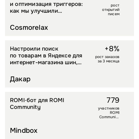
и оптимизация триггеров:
рост
открытий
как мы улучшили
писем
показатели email-
маркетинга и очистили
Cosmorelax
базу
+8%
Настроили поиск
АВТОЗАПЧАСТИ
по товарам в Яндексе для
рост заказов
за 3 месяца
интернет-магазина шин,
дисков и запчастей
Дакар
779
ROMI‑бот для ROMI
УСЛУГИ
Community
участников
ROMI
Community
в боте
Mindbox