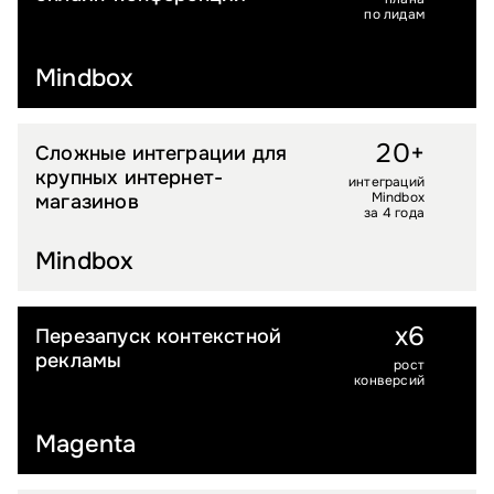
по лидам
Mindbox
20+
Сложные интеграции для
УСЛУГИ
крупных интернет-
интеграций
Mindbox
магазинов
за 4 года
Mindbox
x6
Перезапуск контекстной
B2B
рекламы
рост
конверсий
Magenta