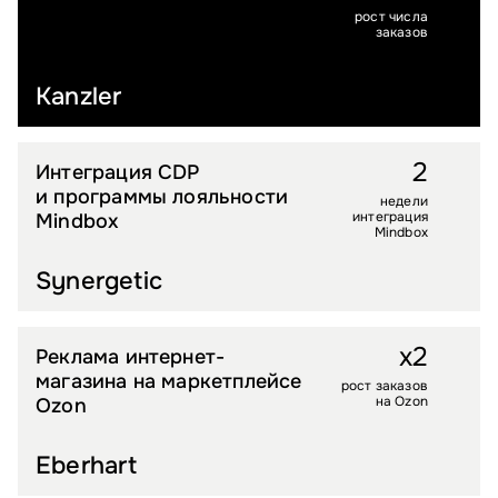
рост числа
заказов
Kanzler
2
Интеграция CDP
FMCG
и программы лояльности
недели
интеграция
Mindbox
Mindbox
Synergetic
x2
Реклама интернет-
LIFESTYLE
магазина на маркетплейсе
рост заказов
на Ozon
Ozon
Eberhart