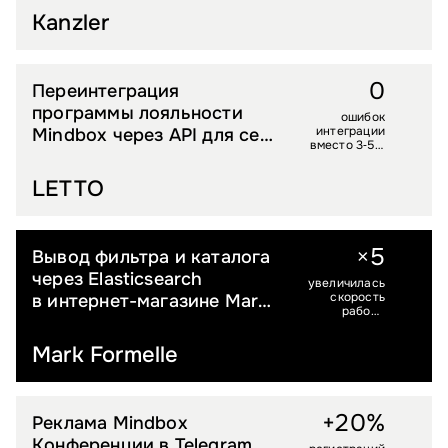
Kanzler
0
Переинтеграция
DIY И СТРОЙТОВАРЫ
программы лояльности
ошибок
интеграции
Mindbox через API для сети
вместо 3‑5 в
садовых центров
день ранее
LETTO
5
×
Вывод фильтра и каталога
PREMIUM FASHION
через Elasticsearch
увеличилась
скорость
в интернет-магазине Mark
работы
Formelle
каталога
Mark Formelle
+20%
Реклама Mindbox
B2B
Конференции в Telegram