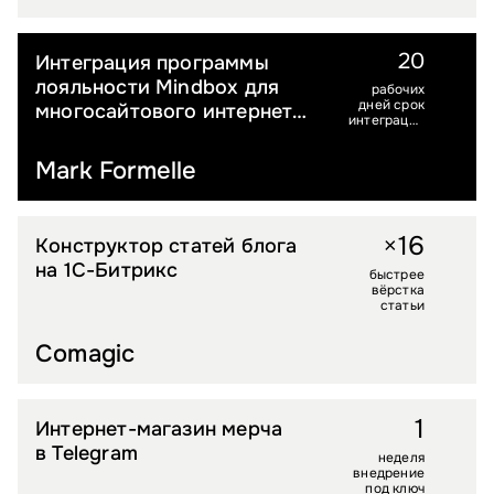
20
Интеграция программы
FASHION
лояльности Mindbox для
рабочих
дней срок
многосайтового интернет-
интеграции
магазина одежды
Mindbox
на 4 страны
Mark Formelle
1
6
×
Конструктор статей блога
УСЛУГИ
на 1С-Битрикс
быстрее
вёрстка
статьи
Comagic
1
Интернет-магазин мерча
УСЛУГИ
в Telegram
неделя
внедрение
под ключ