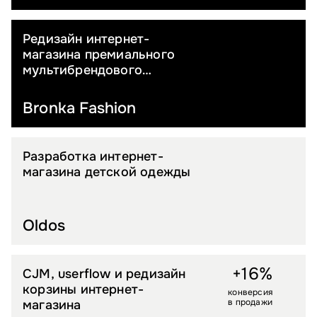
Редизайн интернет-
PREMIUM FASHION
магазина премиального
мультибрендового
ритейлера
Bronka Fashion
Разработка интернет-
ДЕТСКИЕ ТОВАРЫ
магазина детской одежды
Oldos
+16%
CJM, userflow и редизайн
FASHION
корзины интернет-
конверсия
в продажи
магазина