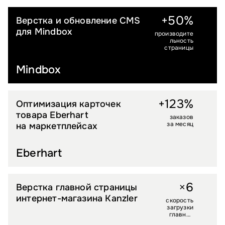
+50%
Верстка и обновление CMS
B2B
для Mindbox
производите
льность
страницы
Mindbox
+123%
Оптимизация карточек
LIFESTYLE
товара Eberhart
заказов
за месяц
на маркетплейсах
Eberhart
6
×
Верстка главной страницы
PREMIUM FASHION
интернет-магазина Kanzler
скорость
загрузки
главной
(Pagespeed)