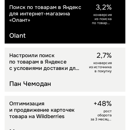
3,2%
Поиск по товарам в Яндекс
ДЕТСКИЕ ТОВАРЫ
для интернет-магазина
конверсия
из поиска
«Олант»
по товарам
Яндекса
Olant
2,7%
Настроили поиск
LIFESTYLE
по товарам в Яндексе
конверсия
из источника
с условиями доставки для
в покупку
магазина чемоданов
Пан Чемодан
+48%
Оптимизация
BEAUTY
Магазин косметики
и продвижение карточек
рост
оборота
товара на Wildberries
за 3 месяца,
ДРР 10%