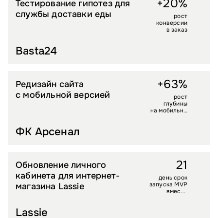
+20%
Тестирование гипотез для
ПРОДУКТЫ ОНЛАЙН
службы доставки еды
рост
конверсии
в заказ
Basta24
+63%
Редизайн сайта
УСЛУГИ
с мобильной версией
рост
глубины
на мобильны
х
ФК Арсенал
21
Обновление личного
ДЕТСКИЕ ТОВАРЫ
кабинета для интернет-
день срок
запуска MVP
магазина Lassie
вместо
2 месяцев
Lassie