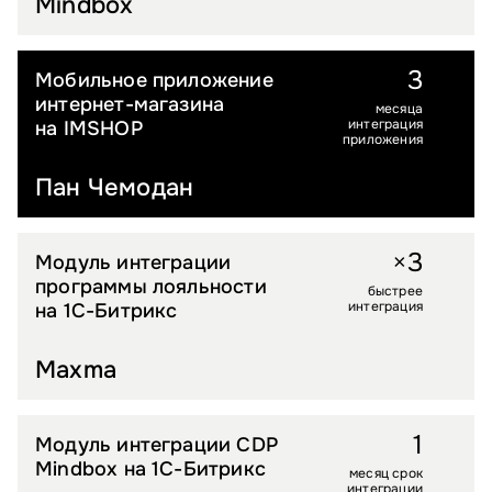
Mindbox
3
Мобильное приложение
LIFESTYLE
интернет-магазина
месяца
интеграция
на IMSHOP
приложения
Пан Чемодан
3
×
Модуль интеграции
B2B
программы лояльности
быстрее
интеграция
на 1С-Битрикс
Maxma
1
Модуль интеграции CDP
УСЛУГИ
Mindbox на 1С-Битрикс
месяц срок
интеграции