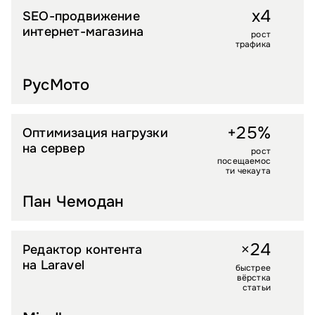
x4
SEO-продвижение
АВТОЗАПЧАСТИ
интернет-магазина
рост
трафика
РусМото
+25%
Оптимизация нагрузки
LIFESTYLE
на сервер
рост
посещаемос
ти чекаута
Пан Чемодан
2
4
×
Редактор контента
УСЛУГИ
на Laravel
быстрее
вёрстка
статьи