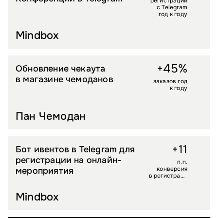
регистраций
с Telegram
год к году
Mindbox
+45%
Обновление чекаута
LIFESTYLE
в магазине чемоданов
заказов год
к году
Пан Чемодан
+11
Бот ивентов в Telegram для
B2B
регистрации на онлайн-
п.п.
конверсия
мероприятия
в регистраци
ю через
Телеграм-
Mindbox
бот