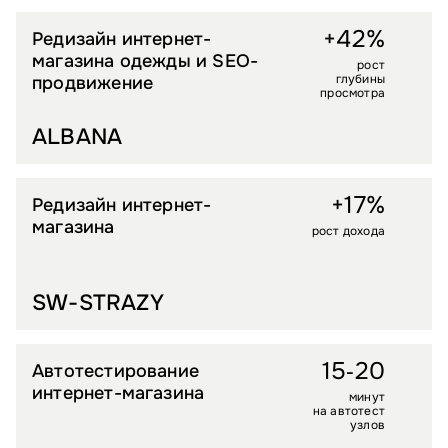
+42%
Редизайн интернет-
FASHION
магазина одежды и SEO-
рост
глубины
продвижение
просмотра
ALBANA
+17%
Редизайн интернет-
DIY И СТРОЙТОВАРЫ
магазина
рост дохода
SW-STRAZY
15‑20
Автотестирование
FASHION
интернет-магазина
минут
на автотест
узлов