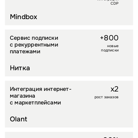
CDP
Mindbox
+800
Сервис подписки
ЕДА И ПРОДУКТЫ
с рекуррентными
новые
подписки
платежами
Нитка
x2
Интеграция интернет-
ДЕТСКИЕ ТОВАРЫ
магазина
рост заказов
с маркетплейсами
Olant