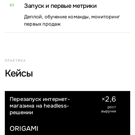
Запуск и первые метрики
05
Деплой, обучение команды, мониторинг
первых продаж
ПРАКТИКА
Кейсы
2
,
6
×
Перезапуск интернет-
FASHION
магазина на headless-
рост
выручки
решении
ORIGAMI