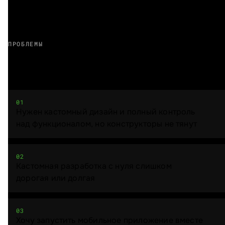
ПРОБЛЕМЫ
Вам знакомо?
01
Нужен кастомный дизайн и полный контроль
над функционалом, но конструкторы не тянут
02
Кастомная разработка с нуля слишком
дорогая или долгая
03
Хочу запустить мобильное приложение вместе