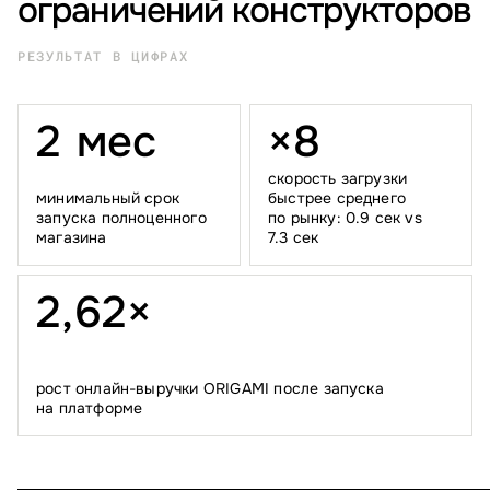
ограничений конструкторов
РЕЗУЛЬТАТ В ЦИФРАХ
2
м
е
с
×
8
скорость загрузки
минимальный срок
быстрее среднего
запуска полноценного
по рынку: 0.9 сек vs
магазина
7.3 сек
2
,
6
2
×
рост онлайн-выручки ORIGAMI после запуска
на платформе