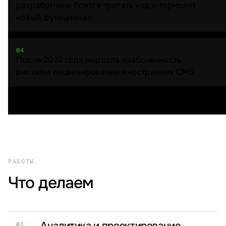
разработчики боятся трогать код и тормозят
новый функционал
04
После 2022 года выросла озабоченность
рисками лицензирования иностранных CMS
РАБОТЫ
Что делаем
Аналитика и проектирование
01