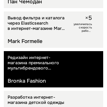
Пан Чемодан
5
×
Вывод фильтра и каталога
PREMIUM FASHION
через Elasticsearch
увеличилась
скорость
в интернет-магазине Mark
работы
Formelle
каталога
Mark Formelle
Редизайн интернет-
PREMIUM FASHION
магазина премиального
мультибрендового
ритейлера
Bronka Fashion
Разработка интернет-
ДЕТСКИЕ ТОВАРЫ
магазина детской одежды