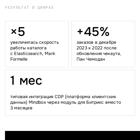
РЕЗУЛЬТАТ В ЦИФРАХ
×
5
+
4
5
%
увеличилась скорость
заказов в декабре
работы каталога
2023 к 2022 после
с Elasticsearch, Mark
обновления чекаута,
Formelle
Пан Чемодан
1
м
е
с
типовая интеграция CDP (платформа клиентских
данных) Mindbox через модуль для Битрикс вместо
3 месяцев