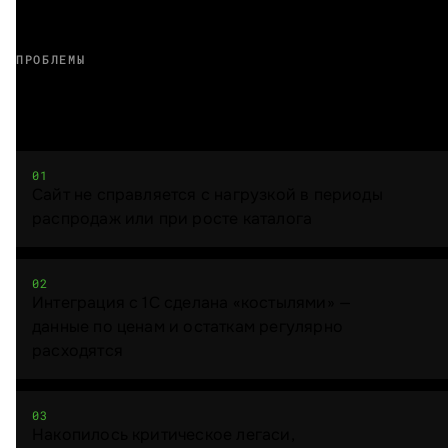
ПРОБЛЕМЫ
Вам знакомо?
01
Сайт не справляется с нагрузкой в периоды
распродаж или при росте каталога
02
Интеграция с 1С сделана «костылями» —
данные по ценам и остаткам регулярно
расходятся
03
Накопилось критическое легаси,