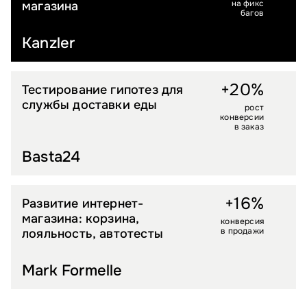
на фикс
магазина
багов
Kanzler
+20%
Тестирование гипотез для
ПРОДУКТЫ ОНЛАЙН
службы доставки еды
рост
конверсии
в заказ
Basta24
+16%
Развитие интернет-
FASHION
магазина: корзина,
конверсия
в продажи
лояльность, автотесты
Mark Formelle