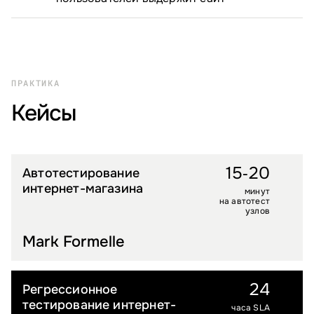
ПРАКТИКА
Кейсы
15‑20
Автотестирование
FASHION
интернет-магазина
минут
на автотест
узлов
Mark Formelle
24
Регрессионное
FASHION
тестирование интернет-
часа SLA