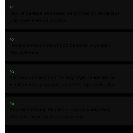
01
После релиза не знаем, не сломался ли чекаут
или применение скидок
02
Пользователи пишут про ошибки — узнаём
последними
03
Регрессионный прогон вручную занимает 6–
8 часов и не успевает за темпом разработки
04
Чёрная пятница близко — нужно убедиться,
что сайт выдержит пик трафика