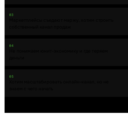
03
Маркетплейсы съедают маржу, хотим строить
собственный канал продаж
04
Не понимаем юнит-экономику и где теряем
деньги
05
Хотим масштабировать онлайн-канал, но не
знаем с чего начать