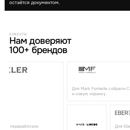
остаётся документом.
КЛИЕНТЫ
Нам доверяют
100+ брендов
Для Mark Formelle собрали C
и новую корзину.
zler переработали
Для Eber