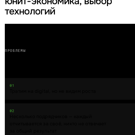
юнит-экономика, выбор
технологий
ПРОБЛЕМЫ
Вам знакомо?
01
Тратим на digital, но не видим роста
02
Несколько подрядчиков — каждый
отчитывается за своё, никто не отвечает
за общий результат