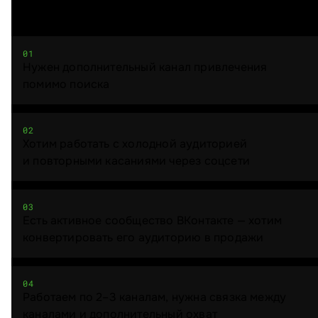
01
Нужен дополнительный канал привлечения
помимо поиска
02
Хотим работать с холодной аудиторией
и повторными касаниями через соцсети
03
Есть активное сообщество ВКонтакте — хотим
конвертировать его аудиторию в продажи
04
Работаем по 2–3 каналам, нужна связка между
каналами и дополнительный охват