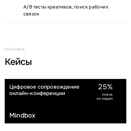
A/⁠B тесты креативов, поиск рабочих
связок
ПРАКТИКА
Кейсы
25%
Цифровое сопровождение
МЕРОПРИЯТИЯ И ИНФОБИЗНЕС
онлайн-конференции
плана
по лидам
Mindbox