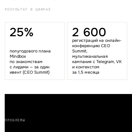
РЕЗУЛЬТАТ В ЦИФРАХ
2
5
%
2
6
0
0
регистраций на онлайн-
конференцию CEO
полугодового плана
Summit,
Mindbox
мультиканальная
по знакомствам
кампания с Telegram, VK
с лидами — за один
и контекстом
ивент (CEO Summit)
за 1,5 месяца
ПРОБЛЕМЫ
Вам знакомо?