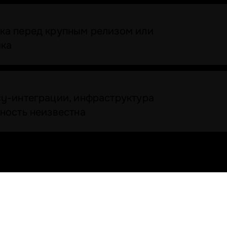
ка перед крупным релизом или
ика
cy-интеграции, инфраструктура
ность неизвестна