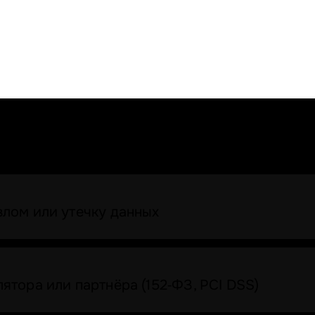
злом или утечку данных
ятора или партнёра (152‑ФЗ, PCI DSS)