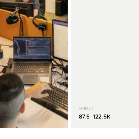
БЮДЖЕТ
87.5–122.5K