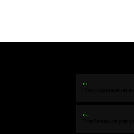
01
Подозрение на в
02
Требование регул