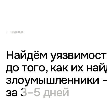
О ПОДХОДЕ
Найдём уязвимост
до того, как их на
злоумышленники 
за 3–5 дней