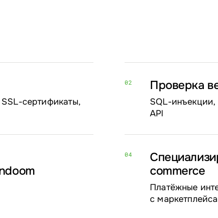
Проверка в
02
 SSL-сертификаты,
SQL-инъекции, 
API
Специализи
04
undoom
commerce
Платёжные инте
с маркетплейса