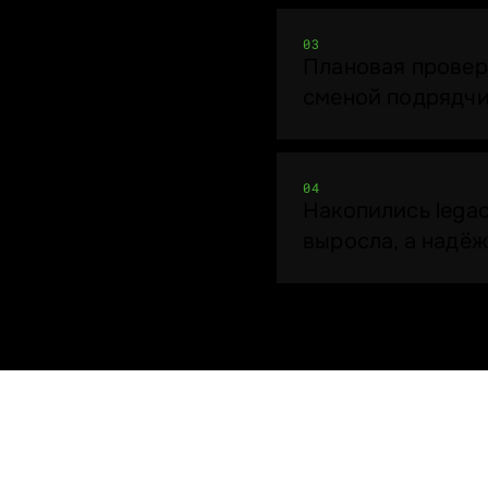
03
Плановая провер
сменой подрядч
04
Накопились lega
выросла, а надёж