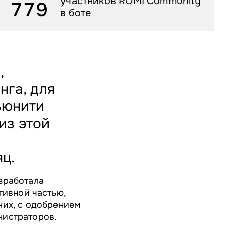
участников ROMI Community
779
в боте
,
нга, для
ьюнити
из этой
ц.
зработала
тивной частью,
них, с одобрением
нистраторов.