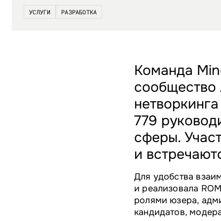
УСЛУГИ
РАЗРАБОТКА
Команда Min
cообщество 
нетворкинга
779 руковод
сферы. Учас
и встречают
Для удобства взаи
и реализовала ROMI
ролями юзера, адм
кандидатов, модер