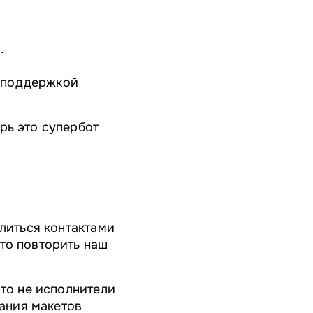
.
хподдержкой
рь это cупербот
елиться контактами
то повторить наш
это не исполнители
вания макетов