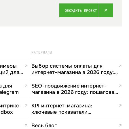
ОБСУДИТЬ ПРОЕКТ
МАТЕРИАЛЫ
римеры
Выбор системы оплаты для
↗
↗
ций для
интернет-магазина в 2026 году:
зинов
полное руководство для e-
commerce директоров
а для
SEO-продвижение интернет-
↗
↗
elegram
магазина в 2026 году: пошаговая
стратегия
Битрикс
KPI интернет-магазина:
↗
↗
ndbox
ключевые показатели
эффективности и формулы
расчета
Весь блог
↗
↗