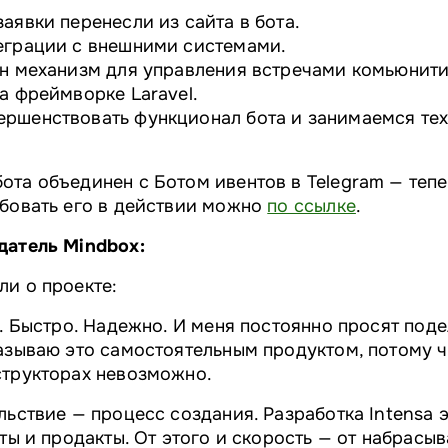
аявки перенесли из сайта в бота.
еграции с внешними системами.
ан механизм для управления встречами комьюнити
а фреймворке Laravel.
ршенствовать функционал бота и занимаемся те
та объединен с Ботом ивентов в Telegram — тепе
обовать его в действии можно
по ссылке
.
датель Mindbox:
ли о проекте:
т. Быстро. Надежно. И меня постоянно просят под
азываю это самостоятельным продуктом, потому ч
структорах невозможно.
льствие — процесс создания. Разработка Intensa 
сты и продакты. От этого и скорость — от набрасы