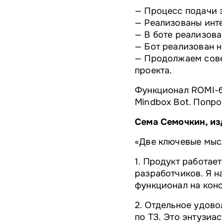
— Процесс подачи з
— Реализованы инт
— В боте реализов
— Бот реализован н
— Продолжаем сове
проекта.
Функционал ROMI-бо
Mindbox Bot. Попр
Сема Семочкин, из
«Две ключевые мыс
1. Продукт работае
разработчиков. Я н
функционал на кон
2. Отдельное удово
по ТЗ. Это энтузиа