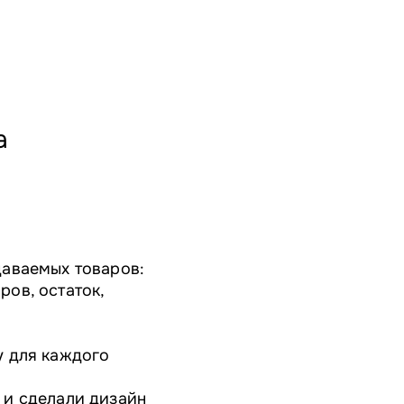
а
даваемых товаров:
ров, остаток,
у для каждого
 и сделали дизайн