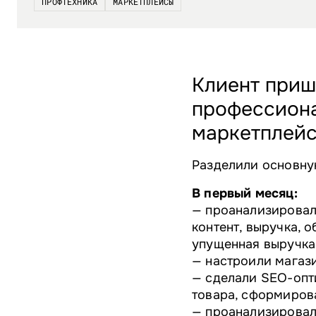
ПРОФТЕХНИКА
МАРКЕТПЛЕЙСЫ
Клиент приш
профессиона
маркетплейс
Разделили основную
В первый месяц:
— проанализировал
контент, выручка, о
упущенная выручка
— настроили магази
— сделали SEO-опт
товара, сформирова
— проанализировал