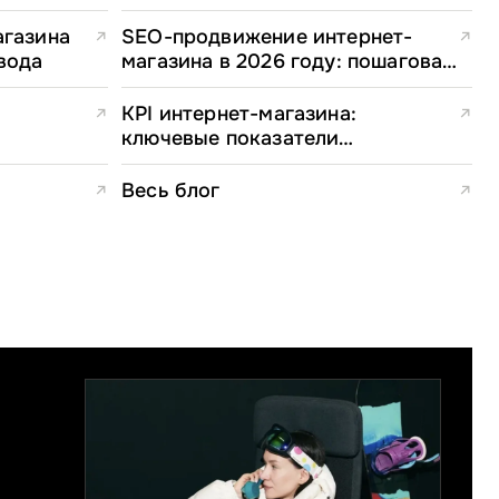
полное руководство для e-
commerce директоров
агазина
SEO-продвижение интернет-
↗
↗
вода
магазина в 2026 году: пошаговая
стратегия
KPI интернет-магазина:
↗
↗
ключевые показатели
эффективности и формулы
расчета
Весь блог
↗
↗