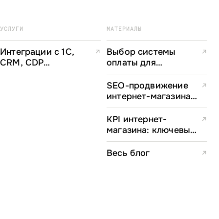
УСЛУГИ
МАТЕРИАЛЫ
Интеграции с 1С,
Выбор системы
↗
↗
CRM, CDP
оплаты для
и маркетплейсами
интернет-магазина
в 2026 году: полное
SEO-продвижение
↗
руководство для e-
интернет-магазина
commerce
в 2026 году:
директоров
пошаговая стратегия
KPI интернет-
↗
магазина: ключевые
показатели
эффективности
Весь блог
↗
и формулы расчета