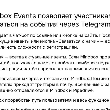
dbox Events позволяет участника
аться на события через Telegram
ет в чат‑бот по ссылке или кнопке на сайте. Посл
кущие ивенты или кнопка «Связаться с нами» — ес
ли есть сложности с регистрацией.
» — всегда актуальные ивенты. Если Mindbox про
тий, пользователь может выбрать наиболее подх
истрации чат‑бот присылает напоминания и ссыл
еализованы через интеграцию с Mindbox. Помимо
вателю приходят триггеры в почту. Все данные о 
венно отправляются в Mindbox и Pipedrive.
x проработан путь пользователя и весь функциона