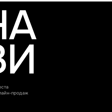
НА
ЗИ
оста
нлайн-продаж