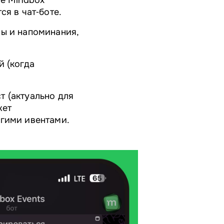
те Mindbox
ся в чат‑боте.
ры и напоминания,
й (когда
т (актуально для
жет
угими ивентами.