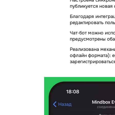
Настроена синхрони
публикуется новая 
Благодаря интеграц
редактировать поль
Чат‑бот можно испо
предусмотрены оба 
Реализована механи
офлайн формата): е
зарегистрироватьс