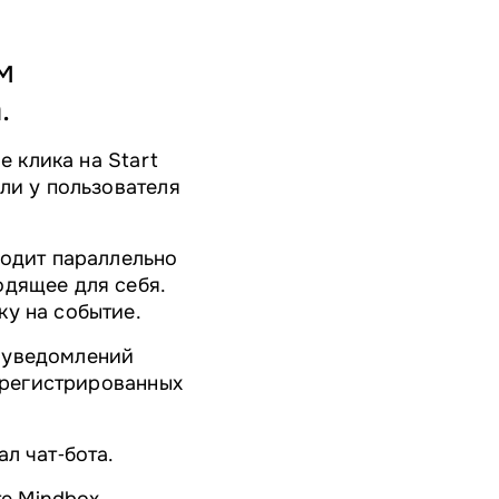
м
.
е клика на Start
ли у пользователя
водит параллельно
одящее для себя.
ку на событие.
 уведомлений
зарегистрированных
л чат‑бота.