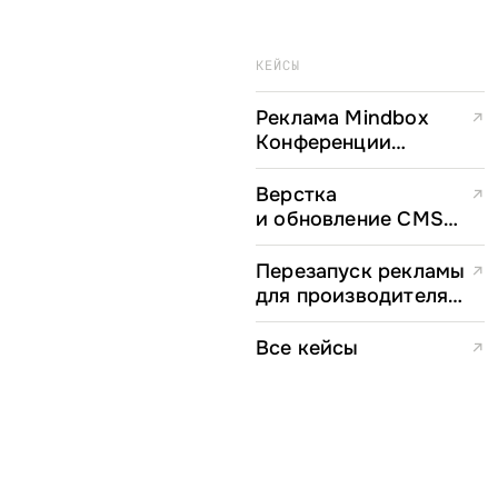
КЕЙСЫ
Реклама Mindbox
↗
Конференции
в Telegram
Верстка
↗
и обновление CMS
для Mindbox
Перезапуск рекламы
↗
для производителя
пластиковых карт
Все кейсы
↗