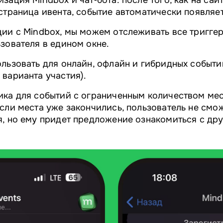
зация Mindbox и чат‑бота: после того, как на сай
страница ивента, событие автоматически появляет
ии с Mindbox, мы можем отслеживать все тригге
зователя в едином окне.
льзовать для онлайн, офлайн и гибридных событи
варианта участия).
ка для событий с ограниченным количеством мес
сли места уже закончились, пользователь не смо
я, но ему придет предложение ознакомиться с др