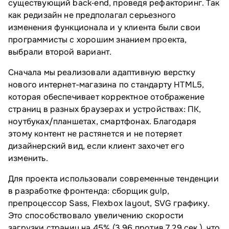
существующий back‑end, проведя рефакторинг. Так
как редизайн не предполагал серьезного
изменения функционала и у клиента были свои
программисты с хорошим знанием проекта,
выбрали второй вариант.
Сначала мы реализовали адаптивную верстку
нового интернет-магазина по стандарту HTML5,
которая обеспечивает корректное отображение
страниц в разных браузерах и устройствах: ПК,
ноутбуках/планшетах, смартфонах. Благодаря
этому контент не растянется и не потеряет
дизайнерский вид, если клиент захочет его
изменить.
Для проекта использовали современные тенденции
в разработке фронтенда: сборщик gulp,
препроцессор Sass, Flexbox layout, SVG графику.
Это способствовало увеличению скорости
загрузки страниц на 45% (3,96 против 7,29 сек.), что