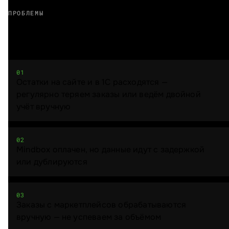
ПРОБЛЕМЫ
Вам знакомо?
01
Остатки на сайте и в 1С расходятся —
регулярно теряем заказы или ведём двойной
учёт вручную
02
Mindbox оплачен, но данные идут с задержкой
или дублируются
03
Заказы с маркетплейсов обрабатываются
вручную — не успеваем за объёмом