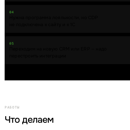
04
Нужна программа лояльности, но CDP
не подключена к сайту и к 1С
05
Переходим на новую CRM или ERP — надо
перестроить интеграции
РАБОТЫ
Что делаем