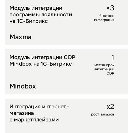
3
×
Модуль интеграции
B2B
программы лояльности
быстрее
интеграция
на 1С-Битрикс
Maxma
1
Модуль интеграции CDP
УСЛУГИ
Mindbox на 1С-Битрикс
месяц срок
интеграции
CDP
Mindbox
x2
Интеграция интернет-
ДЕТСКИЕ ТОВАРЫ
магазина
рост заказов
с маркетплейсами