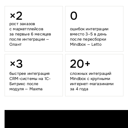
×
2
0
рост заказов
с маркетплейсов
ошибок интеграции
за первые 6 месяцев
вместо 3–5 в день
после интеграции —
после пересборки
Олант
Mindbox — Letto
×
3
2
0
+
быстрее интеграция
сложных интеграций
CRM-системы на 1С-
Mindbox с крупными
Битрикс после
интернет-магазинами
модуля — Maxma
за 4 года