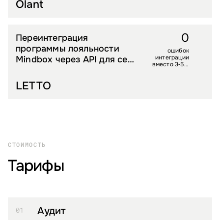
Olant
0
Переинтеграция
DIY И СТРОЙТОВАРЫ
программы лояльности
ошибок
интеграции
Mindbox через API для сети
вместо 3‑5 в
садовых центров
день ранее
LETTO
СТОИМОСТЬ
Тарифы
Аудит
01