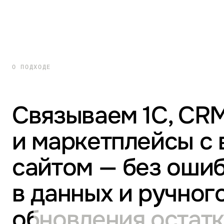
О ПОДХОДЕ
Связываем 1С, CR
и маркетплейсы с
сайтом — без оши
в данных и ручног
обновления остат