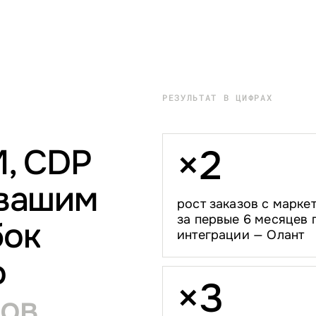
РЕЗУЛЬТАТ В ЦИФРАХ
M, CDP
×
2
 вашим
рост заказов с марке
за первые 6 месяцев 
бок
интеграции — Олант
о
×
3
ков