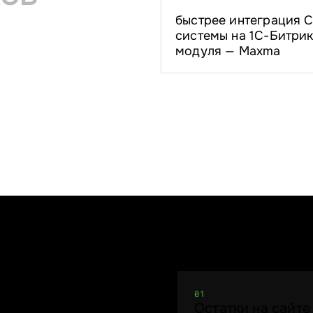
быстрее интеграция 
системы на 1С-Битрик
модуля — Maxma
01
Остатки на сайте