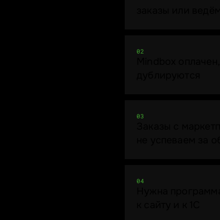
заказы или ведё
02
Mindbox оплачен,
дублируются
03
Заказы с маркет
не успеваем за 
04
Нужна программа
к сайту и к 1С