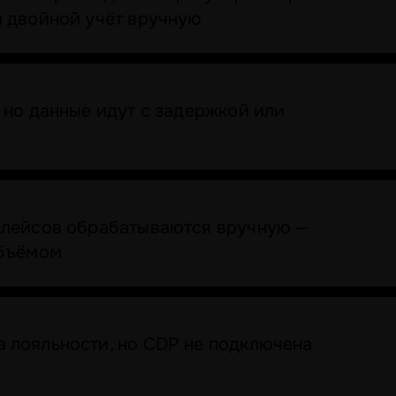
м двойной учёт вручную
 но данные идут с задержкой или
плейсов обрабатываются вручную —
объёмом
 лояльности, но CDP не подключена