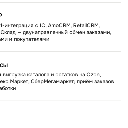
P
I-интеграция с 1С, AmoCRM, RetailCRM,
Склад — двунаправленный обмен заказами,
ами и покупателями
сы
 выгрузка каталога и остатков на Ozon,
ндекс.Маркет, СберМегамаркет; приём заказов
аботки