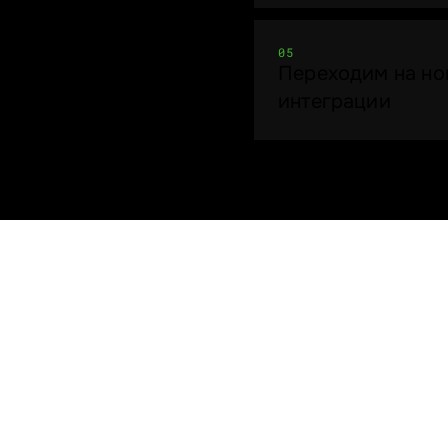
05
Переходим на но
интеграции