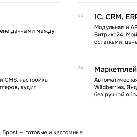
1С, CRM, ER
02
Модульная и AP
бмене данными между
Битрикс24, Мой
остатками, цен
Маркетплей
04
й CMS, настройка
Автоматическая
ггеров, аудит
Wildberries, Я
без ручной обр
, 5post — готовые и кастомные