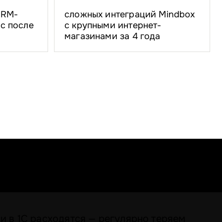
CRM-
сложных интеграций Mindbox
с после
с крупными интернет-
магазинами за 4 года
 и в 1С расходятся — регулярно теряем