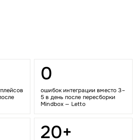
0
тплейсов
ошибок интеграции вместо 3–
после
5 в день после пересборки
Mindbox — Letto
2
0
+