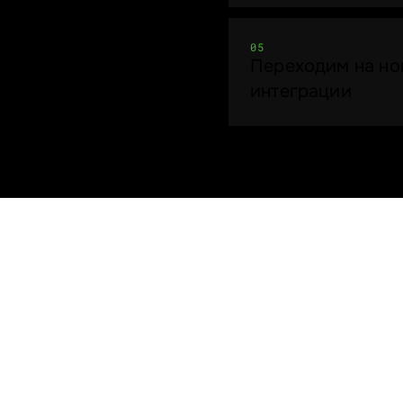
05
Переходим на но
интеграции