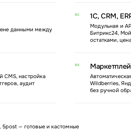
1С, CRM, ER
02
Модульная и AP
бмене данными между
Битрикс24, Мой
остатками, цен
Маркетплей
04
й CMS, настройка
Автоматическая
ггеров, аудит
Wildberries, Я
без ручной обр
, 5post — готовые и кастомные