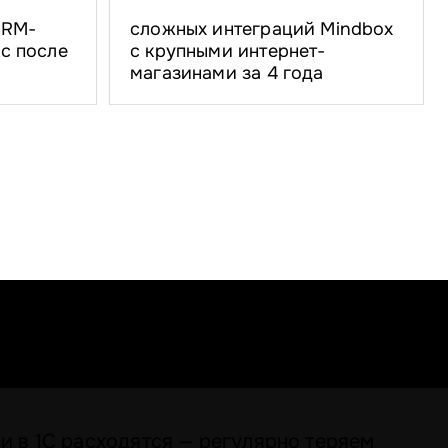
CRM-
сложных интеграций Mindbox
с после
с крупными интернет-
магазинами за 4 года
 и в 1С расходятся — регулярно теряем