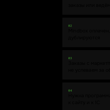
заказы или ведё
02
Mindbox оплачен,
дублируются
03
Заказы с маркет
не успеваем за 
04
Нужна программа
к сайту и к 1С