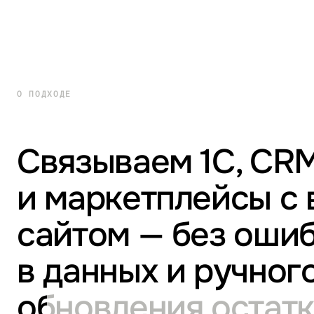
О ПОДХОДЕ
Связываем 1С, CR
и маркетплейсы с
сайтом — без оши
в данных и ручног
обновления остат