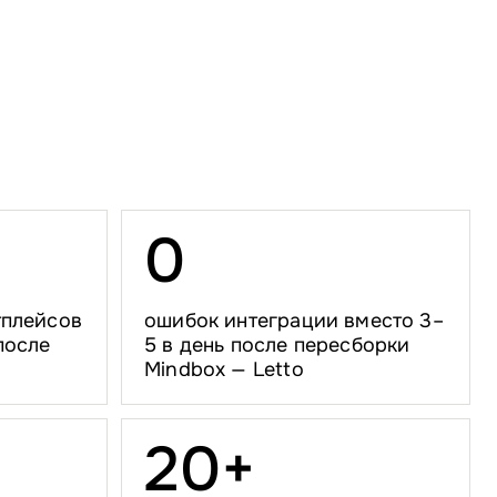
0
тплейсов
ошибок интеграции вместо 3–
после
5 в день после пересборки
Mindbox — Letto
2
0
+