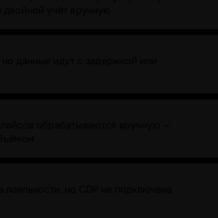
м двойной учёт вручную
 но данные идут с задержкой или
плейсов обрабатываются вручную —
объёмом
 лояльности, но CDP не подключена