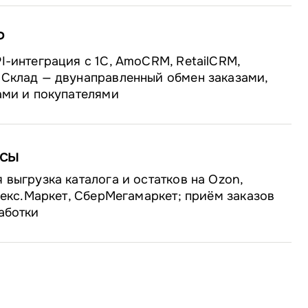
P
I-интеграция с 1С, AmoCRM, RetailCRM,
Склад — двунаправленный обмен заказами,
ами и покупателями
сы
 выгрузка каталога и остатков на Ozon,
ндекс.Маркет, СберМегамаркет; приём заказов
аботки