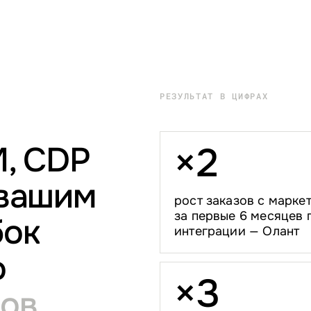
РЕЗУЛЬТАТ В ЦИФРАХ
M, CDP
×
2
 вашим
рост заказов с марке
за первые 6 месяцев 
бок
интеграции — Олант
о
×
3
ков