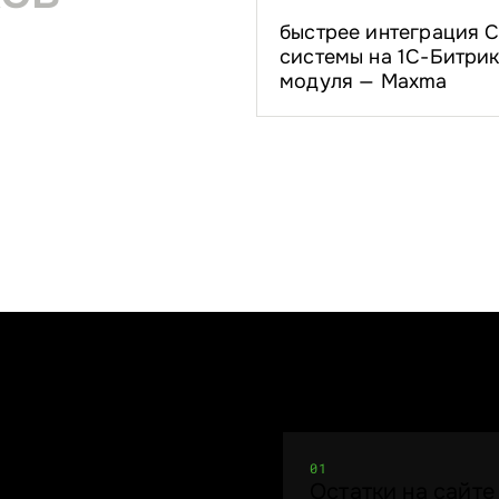
быстрее интеграция 
системы на 1С-Битрик
модуля — Maxma
01
Остатки на сайте