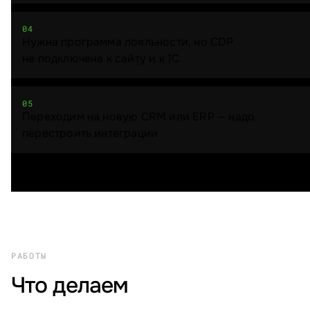
04
Нужна программа лояльности, но CDP
не подключена к сайту и к 1С
05
Переходим на новую CRM или ERP — надо
перестроить интеграции
РАБОТЫ
Что делаем