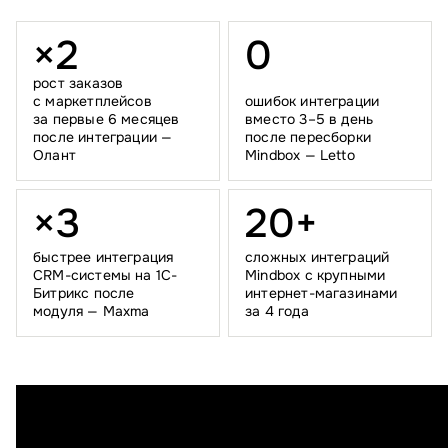
×
2
0
рост заказов
с маркетплейсов
ошибок интеграции
за первые 6 месяцев
вместо 3–5 в день
после интеграции —
после пересборки
Олант
Mindbox — Letto
×
3
2
0
+
быстрее интеграция
сложных интеграций
CRM-системы на 1С-
Mindbox с крупными
Битрикс после
интернет-магазинами
модуля — Maxma
за 4 года