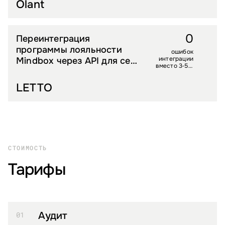
Olant
0
Переинтеграция
DIY И СТРОЙТОВАРЫ
программы лояльности
ошибок
интеграции
Mindbox через API для сети
вместо 3‑5 в
садовых центров
день ранее
LETTO
СТОИМОСТЬ
Тарифы
Аудит
01