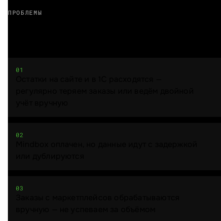
ПРОБЛЕМЫ
Вам знакомо?
01
Остатки на сайте и в 1С расходятся —
регулярно теряем заказы или ведём двойной
учёт вручную
02
Mindbox оплачен, но данные идут с задержкой
или дублируются
03
Заказы с маркетплейсов обрабатываются
вручную — не успеваем за объёмом