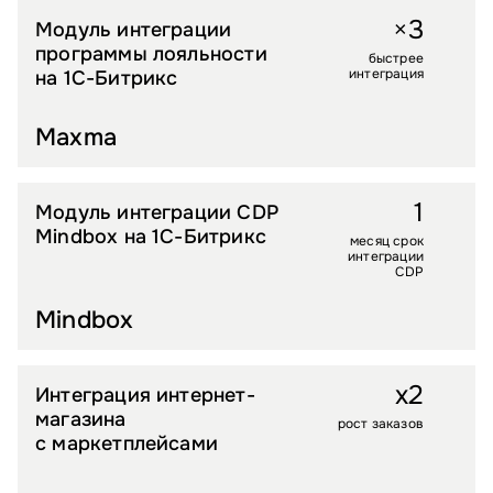
3
×
Модуль интеграции
B2B
программы лояльности
быстрее
интеграция
на 1С-Битрикс
Maxma
1
Модуль интеграции CDP
УСЛУГИ
Mindbox на 1С-Битрикс
месяц срок
интеграции
CDP
Mindbox
x2
Интеграция интернет-
ДЕТСКИЕ ТОВАРЫ
магазина
рост заказов
с маркетплейсами