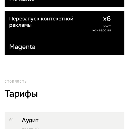
x6
Перезапуск контекстной
B2B
рекламы
рост
конверсий
Magenta
СТОИМОСТЬ
Тарифы
Аудит
01