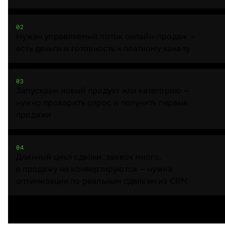
02
Нужен управляемый поток онлайн-продаж —
есть деньги и готовность к платному каналу
03
Запускаем новый продукт или категорию —
нужно проверить спрос и получить первые
продажи
04
Длинный цикл сделки: заявок много,
в продажу не конвертируются — нужна
оптимизация по реальным сделкам из CRM