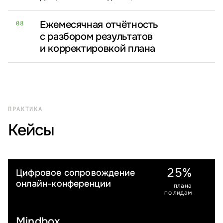
Ежемесячная отчётность
08
с разбором результатов
и корректировкой плана
ПРАКТИКА
Кейсы
25%
Цифровое сопровождение
МЕРОПРИЯТИЯ И ИНФОБИЗНЕС
онлайн-конференции
плана
по лидам
Mindbox