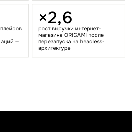
×
2
,
6
тплейсов
рост выручки интернет-
магазина ORIGAMI после
раций —
перезапуска на headless-
архитектуре