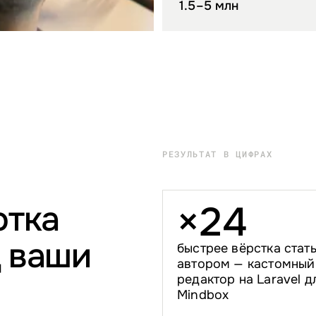
1.5–5 млн
РЕЗУЛЬТАТ В ЦИФРАХ
отка
×
2
4
 ваши
быстрее вёрстка стат
автором — кастомный
редактор на Laravel д
Mindbox