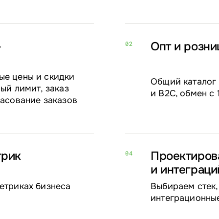
-
Опт и розни
02
ые цены и скидки
Общий каталог 
ый лимит, заказ
и B2C, обмен с
ласование заказов
трик
Проектиров
04
и интеграци
етриках бизнеса
Выбираем стек,
интеграционны