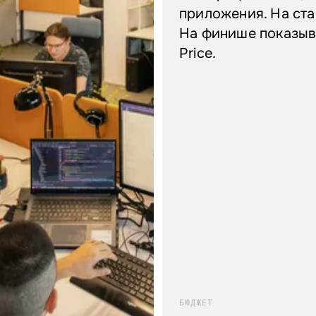
приложения. На ста
На финише показыва
Price.
БЮДЖЕТ