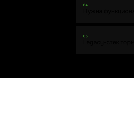
04
Нужна функционал
05
Legacy-стек торм