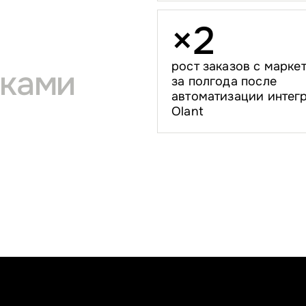
×
2
рост заказов с марке
иками
за полгода после
автоматизации интег
Olant