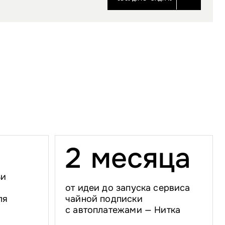
2
м
е
с
я
ц
а
ьи
от идеи до запуска сервиса
ля
чайной подписки
с автоплатежами — Нитка