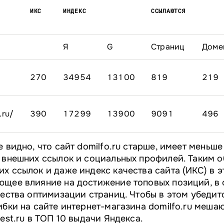
ИКС
ИНДЕКС
ССЫЛАЮТСЯ
Я
G
Страниц
Доме
270
34954
13100
819
219
.ru/
390
17299
13900
9091
496
е видно, что сайт domilfo.ru старше, имеет меньше
 внешних ссылок и социальных профилей. Таким о
х ссылок и даже индекс качества сайта (ИКС) в э
ющее влияние на достижение топовых позиций, в 
чества оптимизации страниц. Чтобы в этом убедитс
ибки на сайте интернет-магазина domilfo.ru меша
est.ru в ТОП 10 выдачи Яндекса.