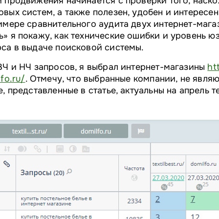
 продвижения начинается с проверки того, наско
вых систем, а также полезен, удобен и интересен
имере сравнительного аудита двух интернет-мага
» я покажу, как технические ошибки и уровень ю
рса в выдаче поисковой системы.
ВЧ и НЧ запросов, я выбрал интернет-магазины
ht
fo.ru/
. Отмечу, что выбранные компании, не явля
е, представленные в статье, актуальны на апрель т