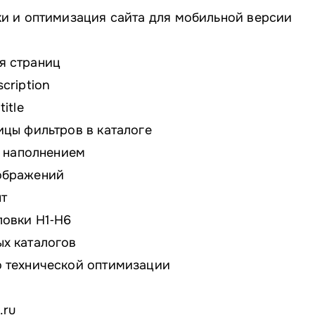
ки и оптимизация сайта для мобильной версии
я страниц
cription
itle
ицы фильтров в каталоге
м наполнением
ображений
нт
ловки Н1‑Н6
х каталогов
 технической оптимизации
.ru