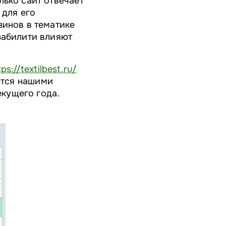
лько сайт отвечает
 для его
зинов в тематике
забилити влияют
tps://textilbest.ru/
ются нашими
екущего года.