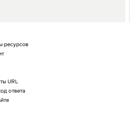
ы ресурсов
ит
кты URL
код ответа
айте