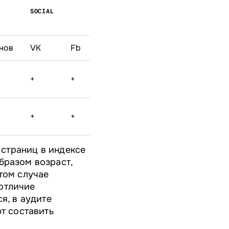
SOCIAL
ВОЗРА
нов
VK
Fb
Instagram
YT
OK
5 лет
+
+
+
-
-
3 мес
8 лет
+
+
-
-
+
4 мес
 страниц в индексе
бразом возраст,
том случае
отличие
я, в аудите
ют составить