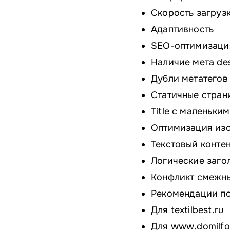
Скорость загруз
Адаптивность
SEO-оптимизаци
Наличие мета des
Дубли метатегов t
Статичные стран
Title с маленьки
Оптимизация из
Текстовый конте
Логические заго
Конфликт смежны
Рекомендации по
Для textilbest.ru
Для www.domilfo