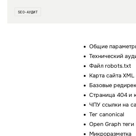
SEO-АУДИТ
Общие параметр
Технический ауд
Файл robots.txt
Карта сайта XML
Базовые редире
Страница 404 и 
ЧПУ ссылки на с
Тег canonical
Open Graph теги
Микроразметка