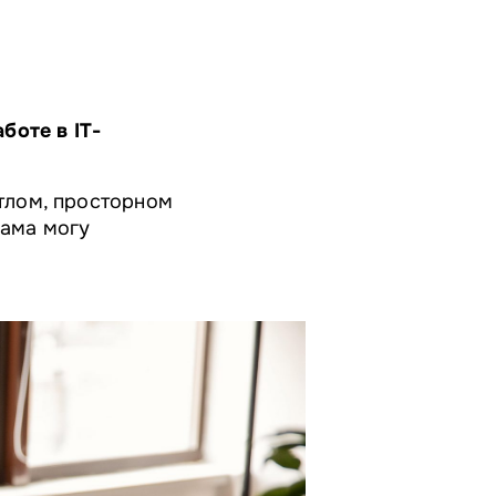
боте в IT-
етлом, просторном
сама могу