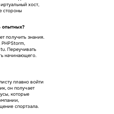
иртуальный хост,
е стороны
ь опытных?
ет получить знания.
, PHPStorm,
tu. Переучивать
ть начинающего.
листу плавно войти
ик, он получает
нусы, которые
омпании,
щение спортзала.