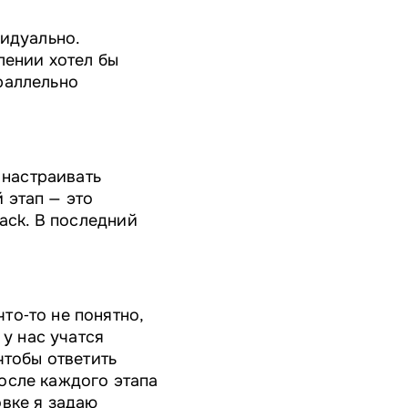
видуально.
лении хотел бы
раллельно
 настраивать
 этап — это
ack. В последний
то‑то не понятно,
 у нас учатся
чтобы ответить
осле каждого этапа
овке я задаю