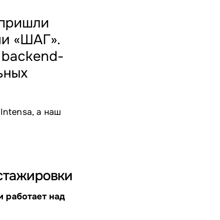
 пришли
и «ШАГ».
 backend-
ьных
Intensa, а наш
 стажировки
и работает над