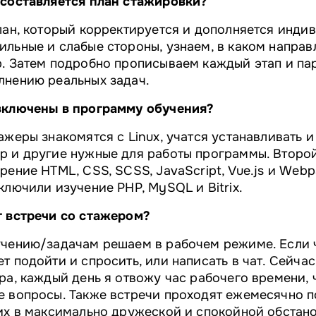
 составляется план стажировки?
лан, который корректируется и дополняется инди
льные и слабые стороны, узнаем, в каком направ
р. Затем подробно прописываем каждый этап и па
лнению реальных задач.
включены в программу обучения?
ажеры знакомятся с Linux, учатся устанавливать и
р и другие нужные для работы программы. Второй
рение HTML, CSS, SCSS, JavaScript, Vue.js и Webp
ключили изучение PHP, MySQL и Bitrix.
т встречи со стажером?
чению/задачам решаем в рабочем режиме. Если ч
т подойти и спросить, или написать в чат. Сейчас
ра, каждый день я отвожу час рабочего времени, 
е вопросы. Также встречи проходят ежемесячно п
их в максимально дружеской и спокойной обстан