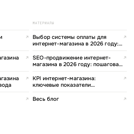
МАТЕРИАЛЫ
и
Выбор системы оплаты для
↗
↗
интернет-магазина в 2026 году:
полное руководство для e-
commerce директоров
агазина
SEO-продвижение интернет-
↗
↗
магазина в 2026 году: пошаговая
стратегия
агазина
KPI интернет-магазина:
↗
↗
вода
ключевые показатели
эффективности и формулы
расчета
Весь блог
↗
↗