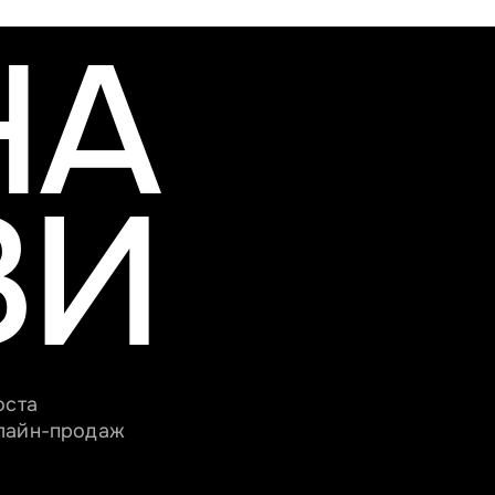
НА
ЗИ
оста
нлайн-продаж