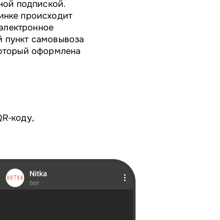
йной подпиской.
минке происходит
электронное
й пункт самовывоза
который оформлена
QR‑коду,