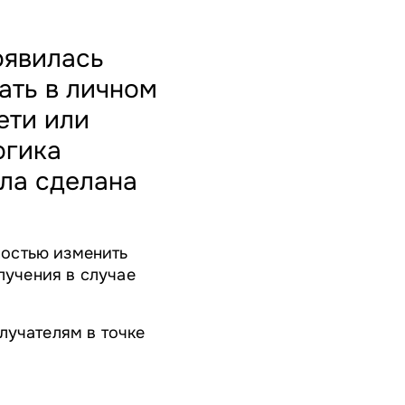
явилась
ать в личном
ети или
огика
ыла сделана
ностью изменить
лучения в случае
лучателям в точке